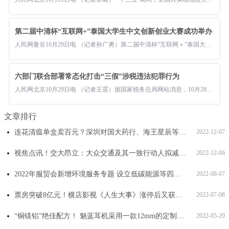
第二届中清杯“互联网+”泰国大学生中文创新创业大赛成功举办
人民网曼谷10月29日电 （记者孙广勇）第二届中清杯“互联网＋”泰国大学生中文双创大赛决赛29日于清迈大学举行。大赛分为线下、线上两个会
六部门联合部署常态化打击“三假”涉税违法犯罪行为
人民网北京10月29日电 （记者王震）据国家税务总局网站消息，10月28日，国家税务总局、公安部、最高人民检察院、海关总署、中国人民银行、
文章排行
连花清瘟单盒卖百元？深圳对国大药行、海王星辰等342家单位进行宣讲提醒_最新资讯
2022-12-07
视焦点讯！交大昂立：大众交通及其一致行动人拟减持不超4%股份
2022-12-06
2022年服贸会新增环境服务专题 设立低碳能源等四大专区
2022-08-07
票房突破8亿元！横店影视《人生大事》涨停后又获大涨
2022-07-08
“铜镁铝”绝佳配方！ 魅蓝耳机采用一款12mm的定制动圈发声单元
2022-05-20