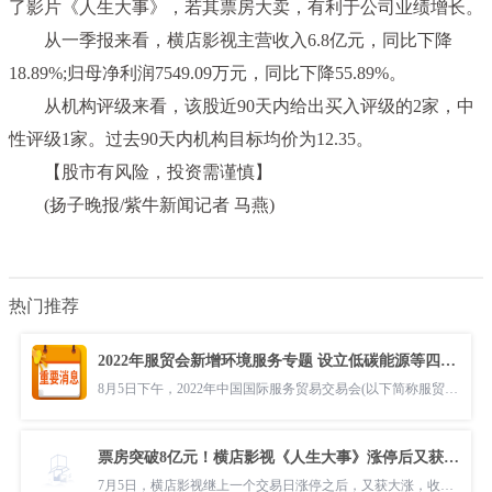
了影片《人生大事》，若其票房大卖，有利于公司业绩增长。
从一季报来看，横店影视主营收入6.8亿元，同比下降
18.89%;归母净利润7549.09万元，同比下降55.89%。
从机构评级来看，该股
近
90天内给出买入评级的2家，中
性
评级1家。过去90天内机构目标均价为12.35。
【股市有风险，
投资
需谨慎】
(扬子晚报/紫牛新闻记者 马燕)
热门推荐
2022年服贸会新增环境服务专题 设立低碳能源等四大专区
8月5日下午，2022年中国国际服务贸易交易会(以下简称服贸会)环境服务专题展媒体通气会在北京召开。作为2022年服贸会的新增专题，环境服务专
票房突破8亿元！横店影视《人生大事》涨停后又获大涨
7月5日，横店影视继上一个交易日涨停之后，又获大涨，收盘报15 63元 股，涨幅6 33%。消息面上，温情影片《人生大事》，成为今年暑期档刚开