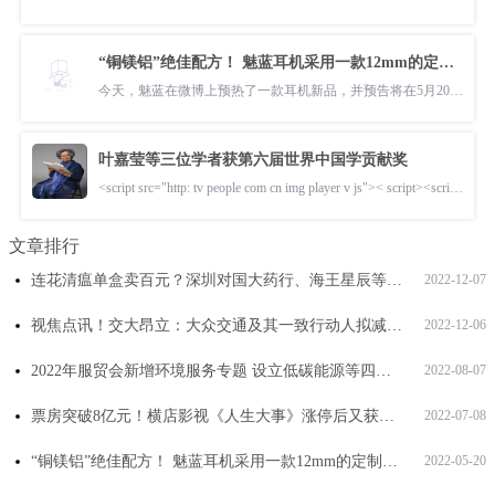
“铜镁铝”绝佳配方！ 魅蓝耳机采用一款12mm的定制动圈发声单元
今天，魅蓝在微博上预热了一款耳机新品，并预告将在5月20日正式发布。根据预热信息，这款耳机采用了一款12mm的定制动圈发声单元，搭配柔性T
叶嘉莹等三位学者获第六届世界中国学贡献奖
<script src="http: tv people com cn img player v js">< script><script>showPlayer({id:" pvservice xml 2021 10 29 163738ef-e098-46
文章排行
连花清瘟单盒卖百元？深圳对国大药行、海王星辰等342家单位进行宣讲提醒_最新资讯
2022-12-07
视焦点讯！交大昂立：大众交通及其一致行动人拟减持不超4%股份
2022-12-06
2022年服贸会新增环境服务专题 设立低碳能源等四大专区
2022-08-07
票房突破8亿元！横店影视《人生大事》涨停后又获大涨
2022-07-08
“铜镁铝”绝佳配方！ 魅蓝耳机采用一款12mm的定制动圈发声单元
2022-05-20