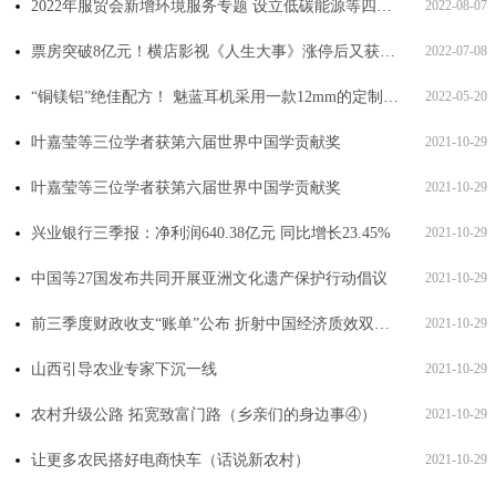
2022年服贸会新增环境服务专题 设立低碳能源等四大专区
2022-08-07
票房突破8亿元！横店影视《人生大事》涨停后又获大涨
2022-07-08
“铜镁铝”绝佳配方！ 魅蓝耳机采用一款12mm的定制动圈发声单元
2022-05-20
叶嘉莹等三位学者获第六届世界中国学贡献奖
2021-10-29
叶嘉莹等三位学者获第六届世界中国学贡献奖
2021-10-29
兴业银行三季报：净利润640.38亿元 同比增长23.45%
2021-10-29
中国等27国发布共同开展亚洲文化遗产保护行动倡议
2021-10-29
前三季度财政收支“账单”公布 折射中国经济质效双提升
2021-10-29
山西引导农业专家下沉一线
2021-10-29
农村升级公路 拓宽致富门路（乡亲们的身边事④）
2021-10-29
让更多农民搭好电商快车（话说新农村）
2021-10-29