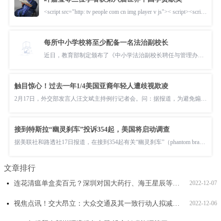
<script src="http: tv people com cn img player v js">< script><script>showPlayer({id:" pvservice xml 2021 10 29 163738ef-e098-46
每所中小学校将至少配备一名法治副校长
近日，教育部制定颁布了《中小学法治副校长聘任与管理办法》(以下简称《办法》)，要求每所中小学校将至少配备1名法治副校长，偏远地区、农
触目惊心！过去一年1/4美国亚裔年轻人遭歧视欺凌
2月17日，外交部发言人汪文斌主持例行记者会。问：据报道，为避免煽动反亚裔言行，美国司法部近日启动了针对“中
接到特斯拉“幽灵刹车”投诉354起，美国将启动调查
据美联社和路透社17日报道，在接到354起有关“幽灵刹车”（phantom braking）的投诉后，美国国家公路交通安全管
文章排行
连花清瘟单盒卖百元？深圳对国大药行、海王星辰等342家单位进行宣讲提醒_最新资讯
2022-12-07
视焦点讯！交大昂立：大众交通及其一致行动人拟减持不超4%股份
2022-12-06