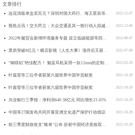
文章排行
连花清瘟单盒卖百元？深圳对国大药行、海王星辰等342家单位进行宣讲提醒_最新资讯
2022-12-07
视焦点讯！交大昂立：大众交通及其一致行动人拟减持不超4%股份
2022-12-06
2022年服贸会新增环境服务专题 设立低碳能源等四大专区
2022-08-07
票房突破8亿元！横店影视《人生大事》涨停后又获大涨
2022-07-08
“铜镁铝”绝佳配方！ 魅蓝耳机采用一款12mm的定制动圈发声单元
2022-05-20
叶嘉莹等三位学者获第六届世界中国学贡献奖
2021-10-29
叶嘉莹等三位学者获第六届世界中国学贡献奖
2021-10-29
兴业银行三季报：净利润640.38亿元 同比增长23.45%
2021-10-29
中国等27国发布共同开展亚洲文化遗产保护行动倡议
2021-10-29
前三季度财政收支“账单”公布 折射中国经济质效双提升
2021-10-29