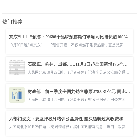
热门推荐
京东“11·11”预售：59688个品牌预售期订单额同比增长超100%
10月20日晚8点京东“11·11”预售开启，不仅点燃了消费热情，更是品牌及大量中小商家实现业务增长的重要契机。京东提供的数据显示，今年“1
石家庄、杭州、成都……11月1日起全国新增175个城市网上核发货车电子通行码
人民网北京10月29日电 （记者郝萍）记者今天从公安部交通管理局获悉，为深化公安交管“放管服”改革，自2021年11月1日起，在全国第一批70
财政部：前三季度全国共销售彩票2785.31亿元 同比增长20.7%
人民网北京10月29日电 （记者王震）财政部网站29日公布2021年9月份全国彩票销售情况。数据显示，1-9月累计，全国共销售彩票2785 31亿元，
六部门发文：要坚持校外培训公益属性 坚决遏制过高收费和过度逐利行为
人民网北京10月29日电 （记者李楠桦）据中国政府网消息，近日，教育部、国家发展改革委、中国人民银行、税务总局、市场监管总局和中国银保